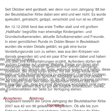
Seit Oktober wird gerätselt, wer denn nun vom Jahrgang ’88 bei
der Beutelsbacher Kirbe dabei sein wird und wer nicht. Es wurde
spekuliert, getratscht, getippt, verschickt und nun ist es offiziell!
Am 12.12.2006 fand das erste Treffen statt und mit großem
„Hallihallo“ begrüßte man ehemalige Kindergarten- und
Grundschulkameraden, aktuelle Schulkameraden und Freunde.
In einer gemütlichen Runde im Dobler-Besen in Beutelsbach
wurden die ersten Details geklärt, es gab eine kurze
Vorstellungsrunde (um zu sehen, was aus den Knirpsen von
damals geworden ist) und ein paar 87er waren dabei und haben
Wir benutzen Cookies
uns über ihre Kirbeerfahrungen erzählt. Außerdem dürfen wir
Wir nutzen Cookies auf unserer Website. Einige von ihnen sind
Alexander Staib, unseren Sprecher des Grünen Jahrgangs,
essenziell für den Betrieb der Seite, während andere uns helfen, diese
vorstellen, der mutig voran schritt, mit viel „Kirbe-Know-How“
Website und die Nutzererfahrung zu verbessern (Tracking Cookies).
glänzte, einstimmig als Sprecher festgelegt wurde und (soweit
Sie können selbst entscheiden, ob Sie die Cookies zulassen möchten.
wie möglich unter den vielen gackernden Grünen) das Wort
Bitte beachten Sie, dass bei einer Ablehnung womöglich nicht mehr
ergriff. Wir werden dich so gut wie möglich unterstützen. Danke,
alle Funktionalitäten der Seite zur Verfügung stehen.
A!
Akzeptieren
Ablehnen
Insgesamt besteht der Grüne Jahrgang der Beutelsbacher Kirbe
Impressum
2007 aus 42 von 96 geladenen Mitgliedern. Ob alle bis zum
Schluss durchhalten und nächstes Jahr im Oktober die Kirbe