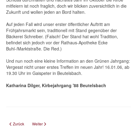
mitfeiern ist noch fraglich, doch wir blicken zuversichtlich in die
Zukunft und wollen jeden an Bord halten.
Auf jeden Fall wird unser erster öffentlicher Auftritt am
Frühjahrsmarkt sein, traditionell mit Stand gegenüber der
Bäckerei Schreiber. (Falsch! Der Stand hat wohl Tradition,
befindet sich jedoch vor der Rathaus-Apotheke Ecke
Buhl-/Marktstraße. Die Red.)
Und nun noch eine kleine Information an den Grünen Jahrgang:
Vergesst nicht unser erstes Treffen im neuen Jahr! 16.01.06, ab
19.30 Uhr im Gaispeter in Beutelsbach.
Katharina Dilger, Kirbejahrgang '88 Beutelsbach
Vorheriger Beitrag: Schnaiter Kirbegedicht
Nächster Beitrag: Einmal im Jahr, soll Beutelsbacher Kirbe sein.
Zurück
Weiter